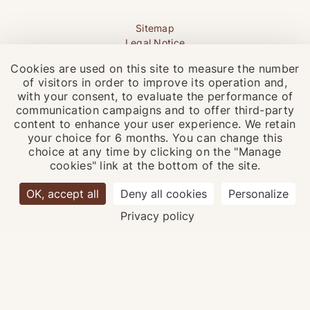
Sitemap
Legal Notice
Terms and conditions of sale
Cookies are used on this site to measure the number
Privacy policy
of visitors in order to improve its operation and,
Manage cookies
with your consent, to evaluate the performance of
communication campaigns and to offer third-party
CODES GDS
content to enhance your user experience. We retain
your choice for 6 months. You can change this
Amadeus
Sabre
choice at any time by clicking on the "Manage
FG PARE68
FG 222689
EN
FR
cookies" link at the bottom of the site.
Galileo
Worldspan
FG A5643
FG PARVX
OK, accept all
Deny all cookies
Personalize
6 90
Privacy policy
.com
Official website - All rights reserved.
Hôtel Villa Saxe Eiffel © 2026
Design & production :
Agence WEBCOM